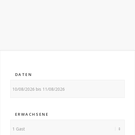
Nutzen Sie gern unser kostenloses Wlan bei Ihrem
Besuch
DATEN
ERWACHSENE